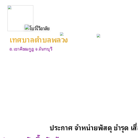
เทศบาลตำบลพลวง
อ.เขาคิชฌกูฏ จ.จันทบุรี
ประกาศ จำหน่ายพัสดุ ชำรุด เ