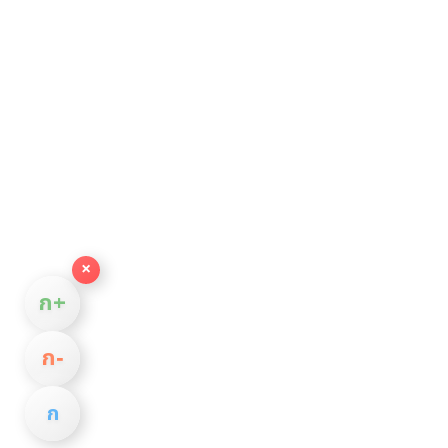
×
ก+
ก−
ก