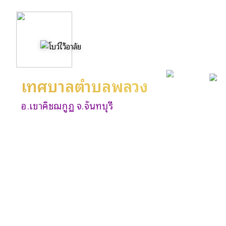
เทศบาลตำบลพลวง
อ.เขาคิชฌกูฏ จ.จันทบุรี