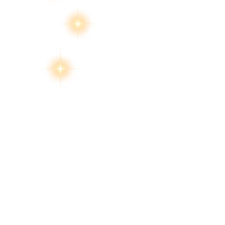
สงวนลิขสิทธิ์ 2569 โด