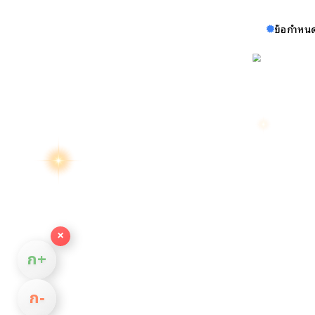
ข้อกำหนด
×
ก+
ก−