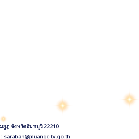
กูฏ จังหวัดจันทบุรี 22210
il : saraban@pluangcity.go.th