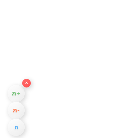
×
ก+
ก−
ก