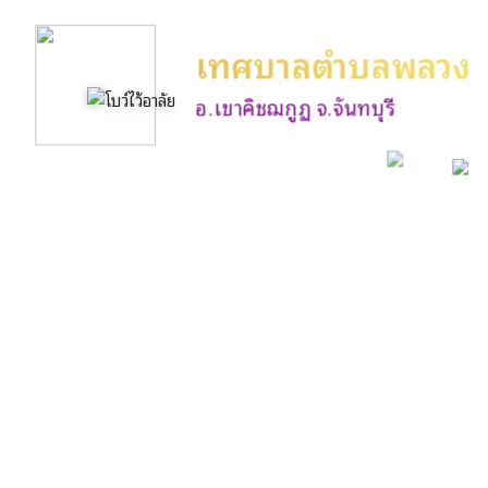
เทศบาลตำบลพลวง
อ.เขาคิชฌกูฏ จ.จันทบุรี