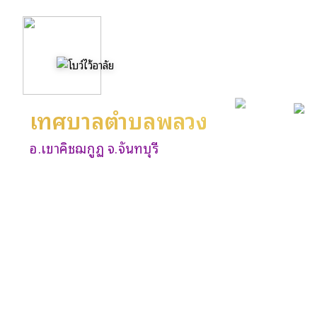
เทศบาลตำบลพลวง
อ.เขาคิชฌกูฏ จ.จันทบุรี