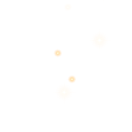
สงวนลิขสิทธิ์ 2569 โด