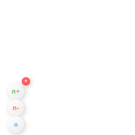
×
ก+
ก−
ก