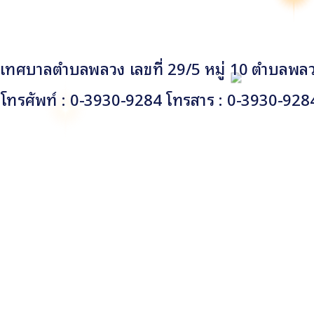
เทศบาลตำบลพลวง เลขที่ 29/5 หมู่ 10 ตำบลพลวง
โทรศัพท์ : 0-3930-9284 โทรสาร : 0-3930-928