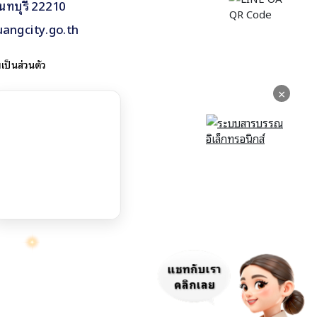
นทบุรี 22210
uangcity.go.th
ป็นส่วนตัว
×
แชทกับเรา
คลิกเลย