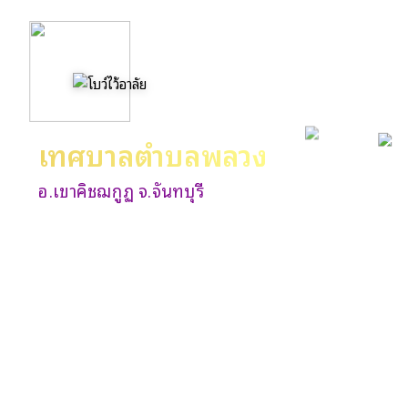
เทศบาลตำบลพลวง
อ.เขาคิชฌกูฏ จ.จันทบุรี