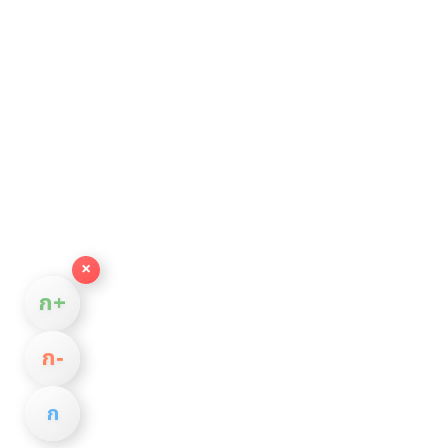
×
ก+
ก−
ก