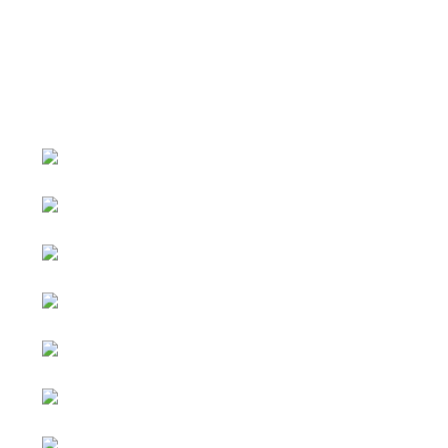
หน้าหลัก
กิจกรรม
ข่าว e-GP
e-Service
e-Mail
ติดต่อเรา