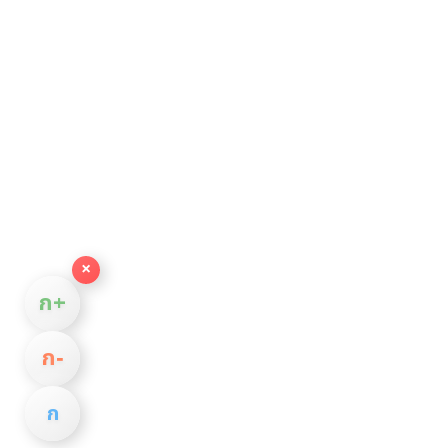
×
ก+
ก−
ก