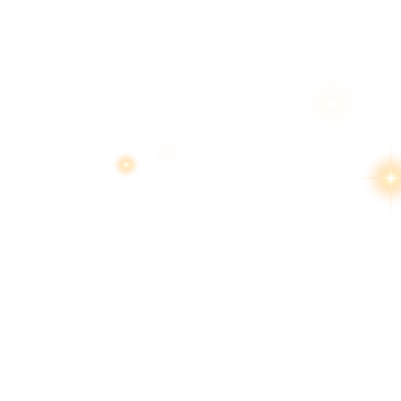
สงวนลิขสิทธิ์ 2569 โด