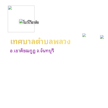
เทศบาลตำบลพลวง
อ.เขาคิชฌกูฏ จ.จันทบุรี