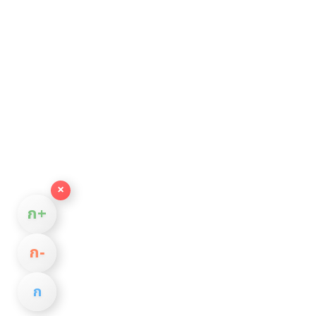
×
ก+
ก−
ก