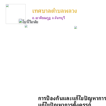
เทศบาลตำบลพลวง
อ.เขาคิชฌกูฏ จ.จันทบุรี
การป้องกันและแก้ไขปัญหาการตั
แก้ไขปัญหาการตั้งครรภ์