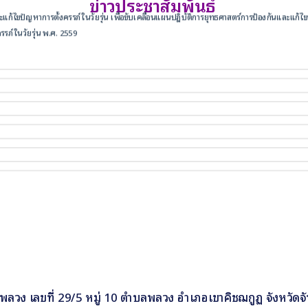
ข่าวประชาสัมพันธ์
ไขปัญหาการตั้งครรภ์ในวัยรุ่น เพื่อขับเคลื่อนแผนปฏิบัติการยุทธศาสตร์การป้องกันและแก้ไขป
รภ์ในวัยรุ่น พ.ศ. 2559
วง เลขที่ 29/5 หมู่ 10 ตำบลพลวง อำเภอเขาคิชฌกูฏ จังหวัดจั