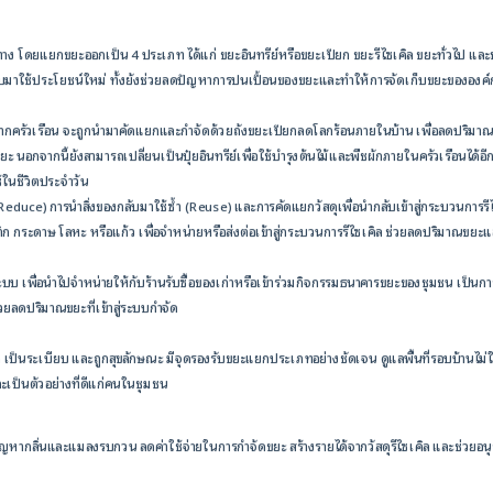
ง โดยแยกขยะออกเป็น 4 ประเภท ได้แก่ ขยะอินทรีย์หรือขยะเปียก ขยะรีไซเคิล ขยะทั่วไป และ
บมาใช้ประโยชน์ใหม่ ทั้งยังช่วยลดปัญหาการปนเปื้อนของขยะและทำให้การจัดเก็บขยะขององค์กร
จากครัวเรือน จะถูกนำมาคัดแยกและกำจัดด้วยถังขยะเปียกลดโลกร้อนภายในบ้าน เพื่อลดปริมาณข
อกจากนี้ยังสามารถเปลี่ยนเป็นปุ๋ยอินทรีย์เพื่อใช้บำรุงต้นไม้และพืชผักภายในครัวเรือนได้อี
ในชีวิตประจำวัน
Reduce) การนำสิ่งของกลับมาใช้ซ้ำ (Reuse) และการคัดแยกวัสดุเพื่อนำกลับเข้าสู่กระบวนการรีไ
กระดาษ โลหะ หรือแก้ว เพื่อจำหน่ายหรือส่งต่อเข้าสู่กระบวนการรีไซเคิล ช่วยลดปริมาณขยะและ
บบ เพื่อนำไปจำหน่ายให้กับร้านรับซื้อของเก่าหรือเข้าร่วมกิจกรรมธนาคารขยะของชุมชน เป็นการสร
วยลดปริมาณขยะที่เข้าสู่ระบบกำจัด
ป็นระเบียบ และถูกสุขลักษณะ มีจุดรองรับขยะแยกประเภทอย่างชัดเจน ดูแลพื้นที่รอบบ้านไม่ใ
ละเป็นตัวอย่างที่ดีแก่คนในชุมชน
ลิ่นและแมลงรบกวน ลดค่าใช้จ่ายในการกำจัดขยะ สร้างรายได้จากวัสดุรีไซเคิล และช่วยอนุร