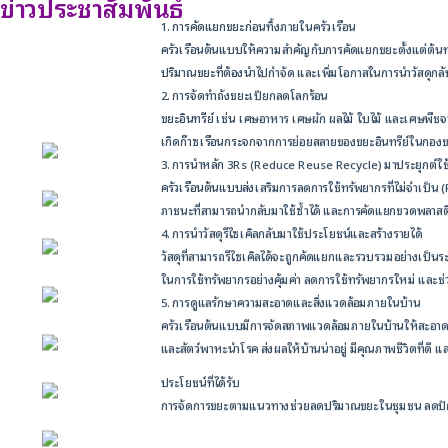
ข่าวประชาสัมพันธ์
1. การคัดแยกขยะก่อนทิ้งภายในครัวเรือน
ครัวเรือนต้นแบบให้ความสำคัญกับการคัดแยกขยะตั้งแต่ต้นทา
ปริมาณขยะที่ต้องนำไปกำจัด และเพิ่มโอกาสในการนำวัสดุกลั
2. การจัดทำถังขยะเปียกลดโลกร้อน
ขยะอินทรีย์ เช่น เศษอาหาร เศษผัก ผลไม้ ใบไม้ และเศษพืช
เกิดก๊าซเรือนกระจกจากการย่อยสลายของขยะอินทรีย์ในกองขยะ น
3. การนำหลัก 3Rs (Reduce Reuse Recycle) มาประยุกต์ใช้
หน้าหลัก
ครัวเรือนต้นแบบส่งเสริมการลดการใช้ทรัพยากรที่ไม่จำเป็น (
ภาชนะที่สามารถนำกลับมาใช้ซ้ำได้ และการคัดแยกขวดพลาสติก 
กิจกรรม
4. การนำวัสดุรีไซเคิลกลับมาใช้ประโยชน์และสร้างรายได้
วัสดุที่สามารถรีไซเคิลได้จะถูกคัดแยกและรวบรวมอย่างเป็นระ
ข่าว e-GP
ในการใช้ทรัพยากรอย่างคุ้มค่า ลดการใช้ทรัพยากรใหม่ และช่
5. การดูแลรักษาความสะอาดและสิ่งแวดล้อมภายในบ้าน
e-Service
ครัวเรือนต้นแบบมีการจัดสภาพแวดล้อมภายในบ้านให้สะอาด เ
และสัตว์พาหะนำโรค ส่งผลให้บ้านน่าอยู่ มีคุณภาพชีวิตที่ดี แ
e-Mail
ประโยชน์ที่ได้รับ
การจัดการขยะตามแนวทางช่วยลดปริมาณขยะในชุมชน ลดปัญหาก
ติดต่อเรา