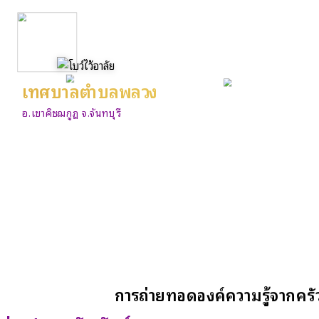
เทศบาลตำบลพลวง
อ.เขาคิชฌกูฏ จ.จันทบุรี
การถ่ายทอดองค์ความรู้จากคร