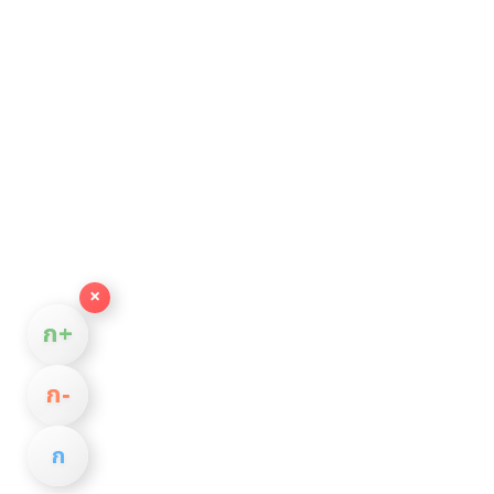
×
ก+
ก−
ก