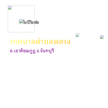
เทศบาลตำบลพลวง
อ.เขาคิชฌกูฏ จ.จันทบุรี