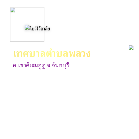
เทศบาลตำบลพลวง
อ.เขาคิชฌกูฏ จ.จันทบุรี