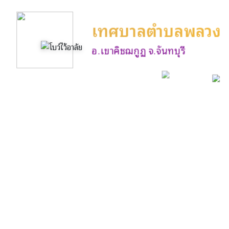
เทศบาลตำบลพลวง
อ.เขาคิชฌกูฏ จ.จันทบุรี