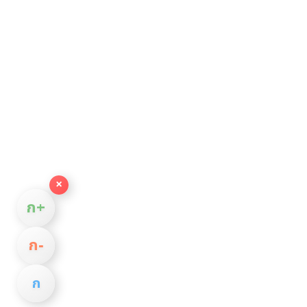
×
ก+
ก−
ก