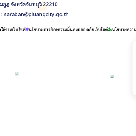
กูฏ จังหวัดจันทบุรี 22210
il : saraban@pluangcity.go.th
ใช้งานเว็บไซต์
นโยบายการรักษาความมั่นคงปลอดภัยเว็บไซต์
นโยบายความเ