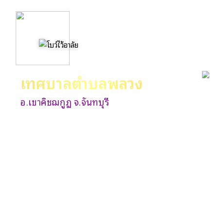
เทศบาลตำบลพลวง
อ.เขาคิชฌกูฏ จ.จันทบุรี