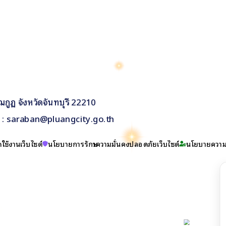
กูฏ จังหวัดจันทบุรี 22210
il : saraban@pluangcity.go.th
ใช้งานเว็บไซต์
นโยบายการรักษาความมั่นคงปลอดภัยเว็บไซต์
นโยบายความเ