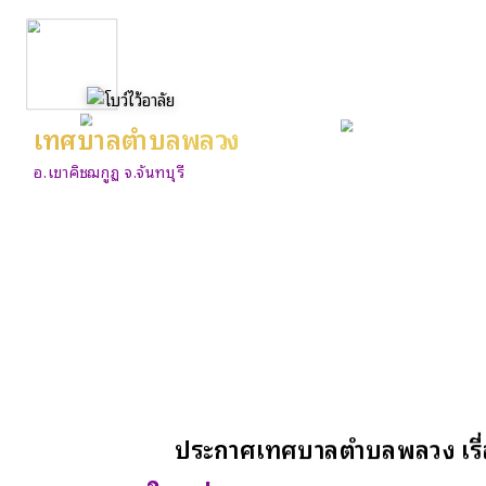
เทศบาลตำบลพลวง
อ.เขาคิชฌกูฏ จ.จันทบุรี
ประกาศเทศบาลตำบลพลวง เรื่