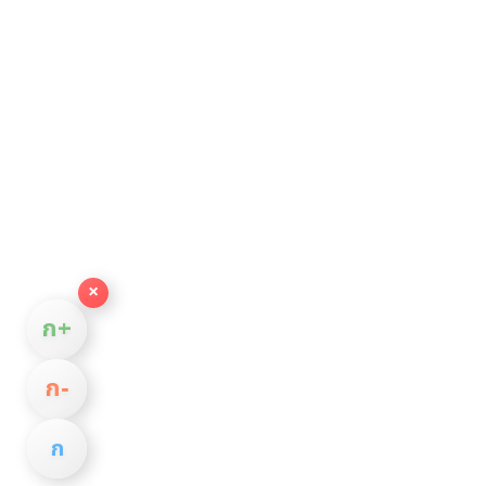
×
ก+
ก−
ก