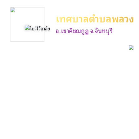
เทศบาลตำบลพลวง
อ.เขาคิชฌกูฏ จ.จันทบุรี