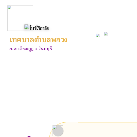
เทศบาลตำบลพลวง
อ.เขาคิชฌกูฏ จ.จันทบุรี