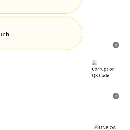
ีงบปร
×
×