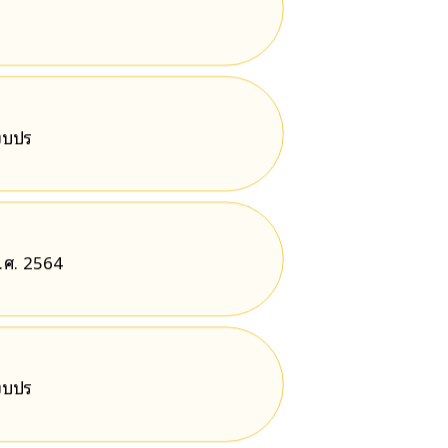
ีงบปร
.ศ. 2564
ีงบปร