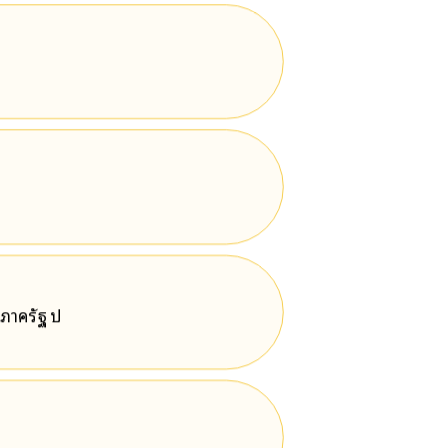
ภาครัฐ ป