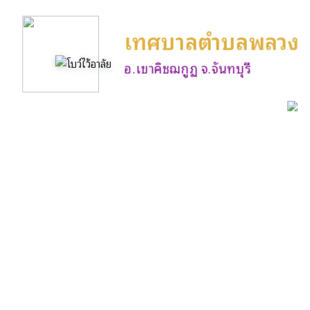
เทศบาลตำบลพลวง
อ.เขาคิชฌกูฏ จ.จันทบุรี