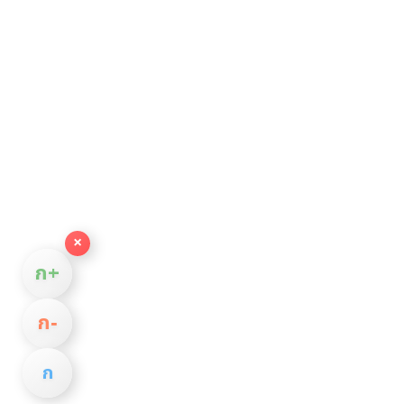
×
ก+
ก−
ก