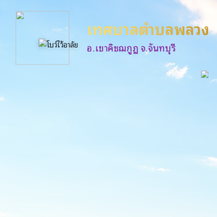
เทศบาลตำบลพลวง
อ.เขาคิชฌกูฏ จ.จันทบุรี