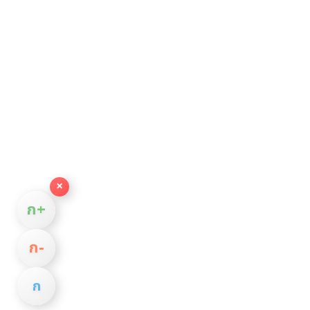
×
ก+
ก−
ก