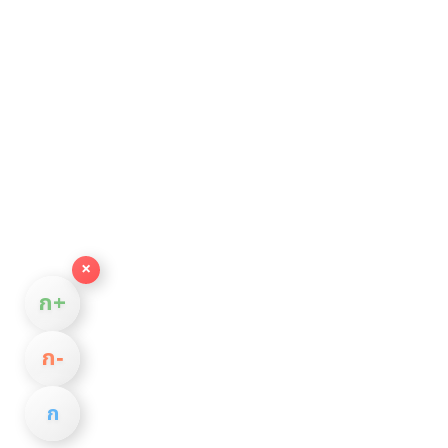
×
ก+
ก−
ก