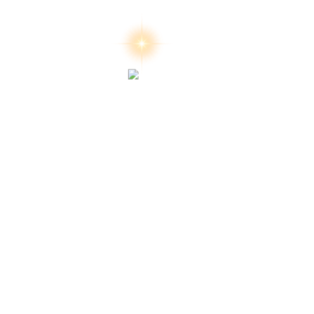
สงวนลิขสิทธิ์ 2569 โด