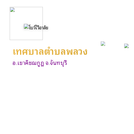
เทศบาลตำบลพลวง
อ.เขาคิชฌกูฏ จ.จันทบุรี