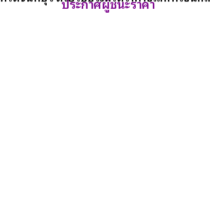
ประกาศผู้ชนะราคา