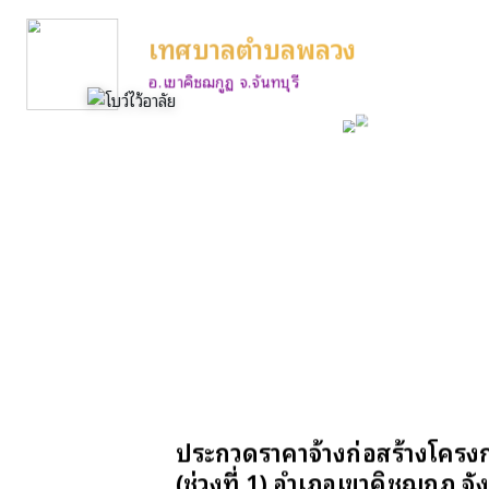
เทศบาลตำบลพลวง
อ.เขาคิชฌกูฏ จ.จันทบุรี
ประกวดราคาจ้างก่อสร้างโครงก
(ช่วงที่ 1) อำเภอเขาคิชฌกูฏ จั