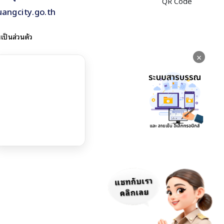
uangcity.go.th
ป็นส่วนตัว
×
แชทกับเรา
คลิกเลย