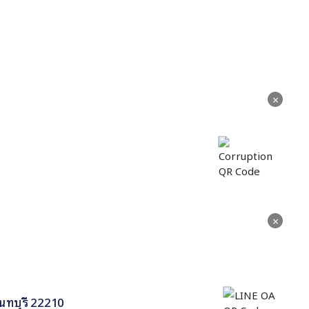
×
×
นทบุรี 22210