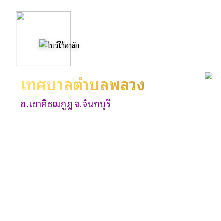
เทศบาลตำบลพลวง
อ.เขาคิชฌกูฏ จ.จันทบุรี