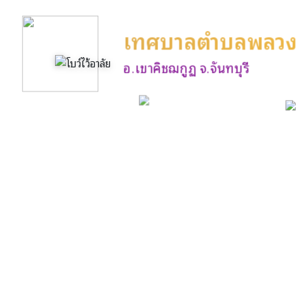
เทศบาลตำบลพลวง
อ.เขาคิชฌกูฏ จ.จันทบุรี