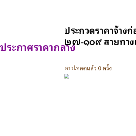
ประกวดราคาจ้างก่
๒๗-๑๐๙ สายทางเข้า
ประกาศราคากลาง
ดาวโหลดแล้ว 0 ครั้ง