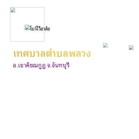
เทศบาลตำบลพลวง
อ.เขาคิชฌกูฏ จ.จันทบุรี