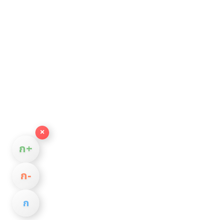
×
ก+
ก−
ก