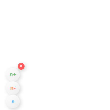
×
ก+
ก−
ก