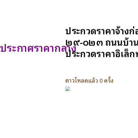
ประกวดราคาจ้างก
๒๙-๐๒๓ ถนนบ้านพล
ประกาศราคากลาง
ประกวดราคาอิเล็ก
ดาวโหลดแล้ว 0 ครั้ง