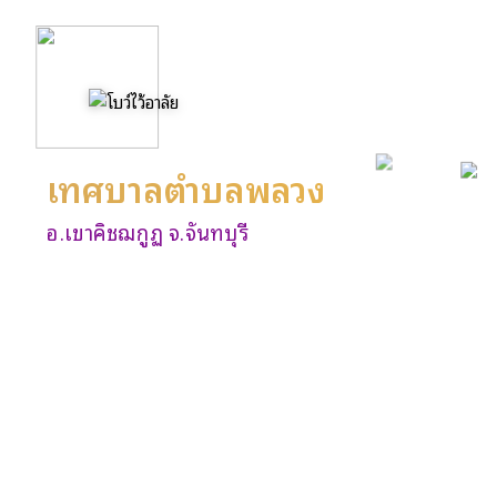
เทศบาลตำบลพลวง
อ.เขาคิชฌกูฏ จ.จันทบุรี