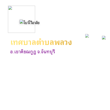
เทศบาลตำบลพลวง
อ.เขาคิชฌกูฏ จ.จันทบุรี