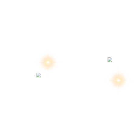
สงวนลิขสิทธิ์ 2569 โด