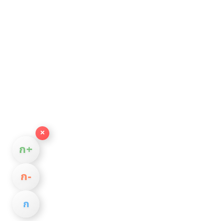
×
ก+
ก−
ก