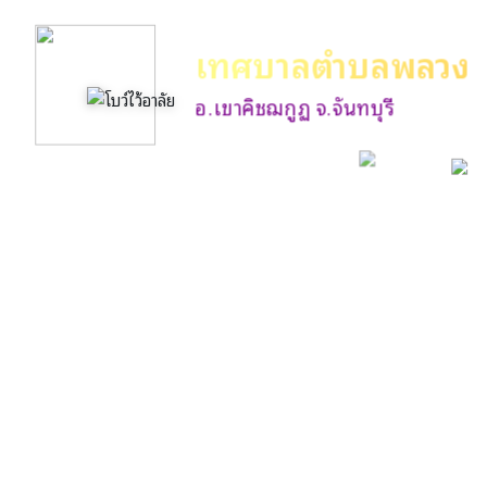
เทศบาลตำบลพลวง
อ.เขาคิชฌกูฏ จ.จันทบุรี