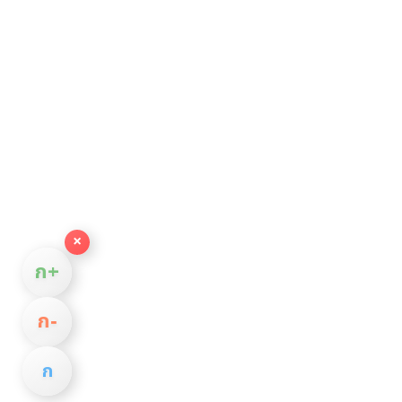
×
ก+
ก−
ก