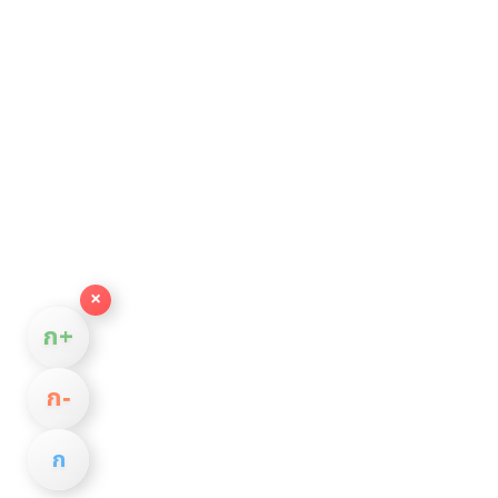
×
ก+
ก−
ก