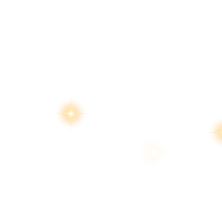
สงวนลิขสิทธิ์ 2569 โด