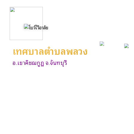
เทศบาลตำบลพลวง
อ.เขาคิชฌกูฏ จ.จันทบุรี