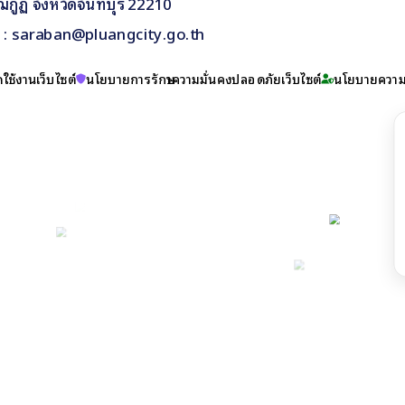
กูฏ จังหวัดจันทบุรี 22210
il : saraban@pluangcity.go.th
ใช้งานเว็บไซต์
นโยบายการรักษาความมั่นคงปลอดภัยเว็บไซต์
นโยบายความเ