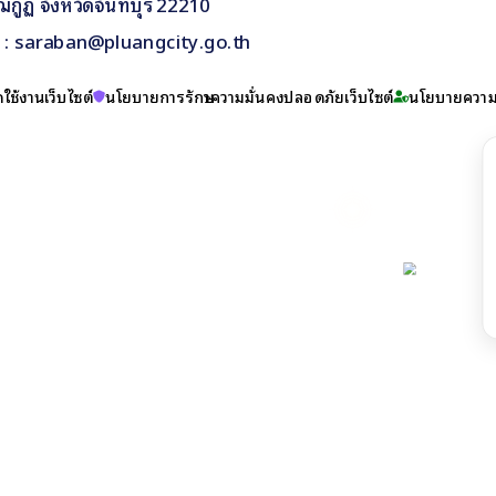
กูฏ จังหวัดจันทบุรี 22210
il : saraban@pluangcity.go.th
ใช้งานเว็บไซต์
นโยบายการรักษาความมั่นคงปลอดภัยเว็บไซต์
นโยบายความเ