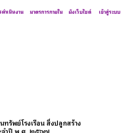
รดำเนินงาน
มาตรการภายใน
ผังเว็บไซต์
เข้าสู่ระบบ
รัพย์โรงเรือน สิ่งปลูกสร้าง
ประจำปี พ.ศ. ๒๕๖๗