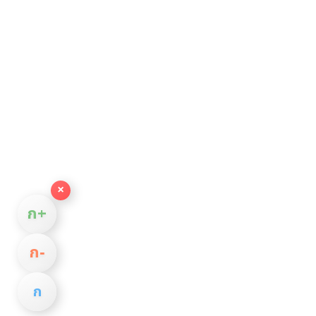
×
ก+
ก−
ก