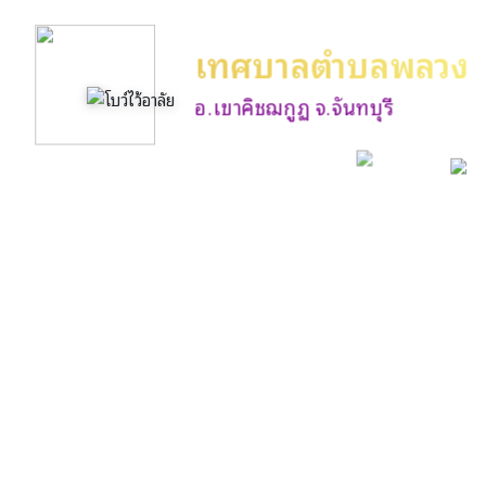
เทศบาลตำบลพลวง
อ.เขาคิชฌกูฏ จ.จันทบุรี