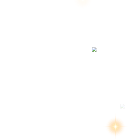
สงวนลิขสิทธิ์ 2569 โด