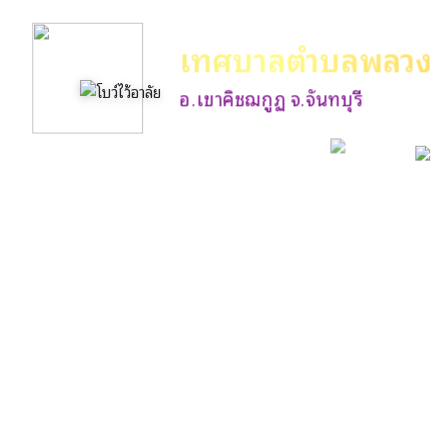
เทศบาลตำบลพลวง
อ.เขาคิชฌกูฏ จ.จันทบุรี