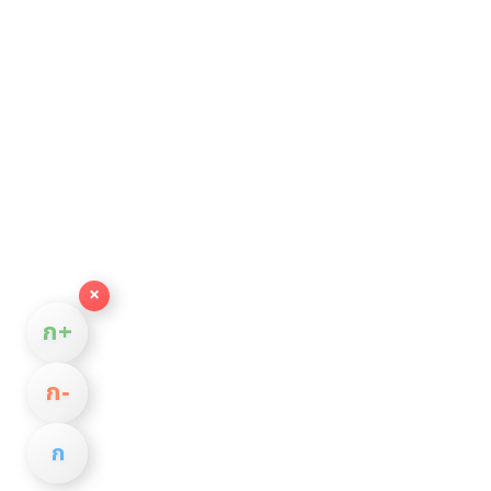
×
ก+
ก−
ก