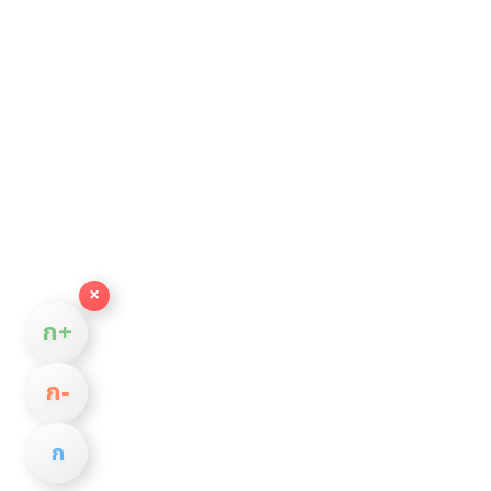
×
ก+
ก−
ก