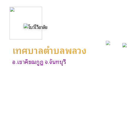
เทศบาลตำบลพลวง
อ.เขาคิชฌกูฏ จ.จันทบุรี