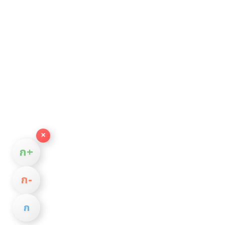
×
ก+
ก−
ก