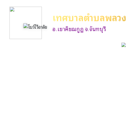
เทศบาลตำบลพลวง
อ.เขาคิชฌกูฏ จ.จันทบุรี