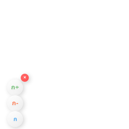
×
ก+
ก−
ก