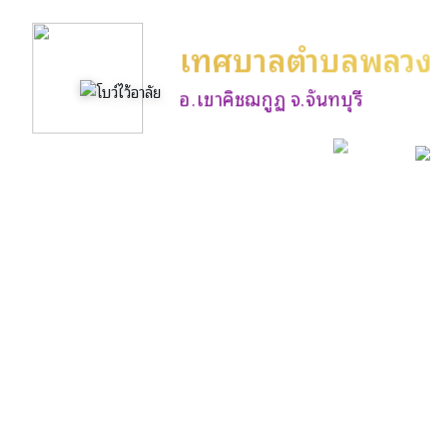
เทศบาลตำบลพลวง
อ.เขาคิชฌกูฏ จ.จันทบุรี