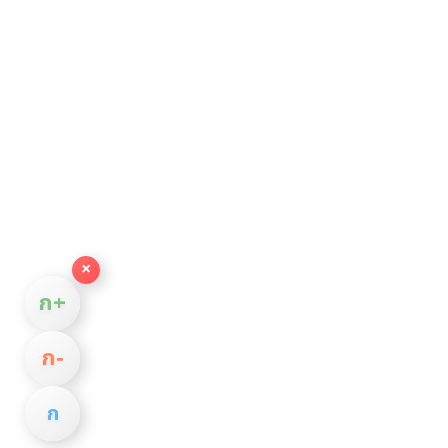
×
ก+
ก−
ก