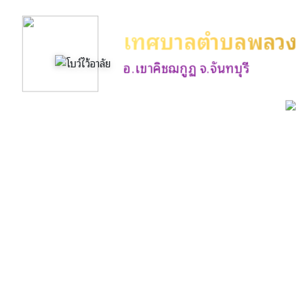
เทศบาลตำบลพลวง
อ.เขาคิชฌกูฏ จ.จันทบุรี