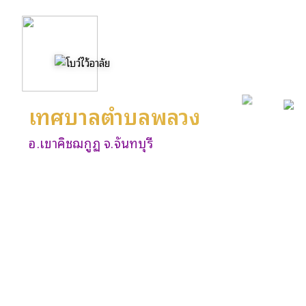
เทศบาลตำบลพลวง
อ.เขาคิชฌกูฏ จ.จันทบุรี