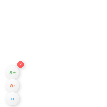
×
ก+
ก−
ก