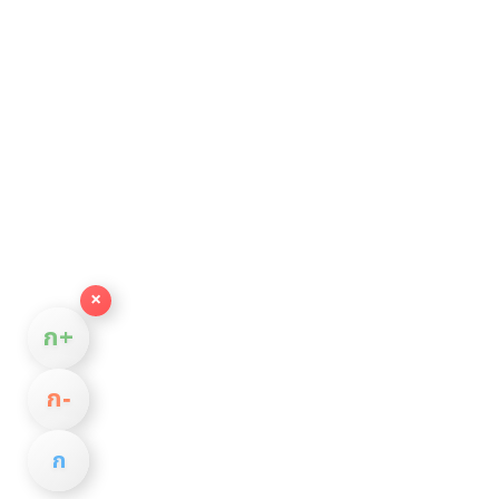
×
ก+
ก−
ก