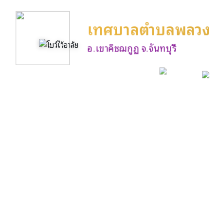
เทศบาลตำบลพลวง
อ.เขาคิชฌกูฏ จ.จันทบุรี