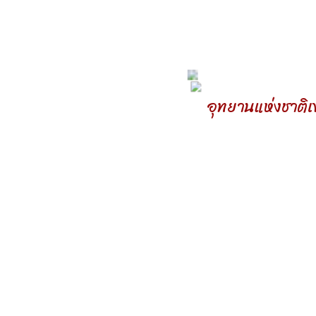
การตอบแบบสำรวจการจัดหากายอุปกรณ์ (ปร
new
3 สิงหาคม 2569
จบ 0023.5/
ว3755
การโอนเงินจัดสรรงบประมาณรายจ่ายประจ
อุทยานแห่งชาติเ
2569 งบเงินอุดหนุน เงินอุดหนุนทั่วไป เงินอ
new
3 สิงหาคม 2569
ภารกิจด้านการป้องกันและควบคุมไฟป่าของ
ท้องถิ่น งวดที่ (ประกาศมาแล้ว 4 วัน)