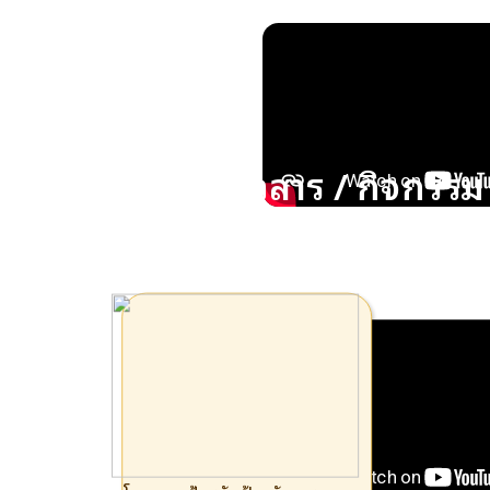
Bugaboo Travel | Ep.143
ข่าวสาร / กิจกรรม
09 มกราคม 68
งานประเพณีนมัสการรอยพระ
(พลวง) เขาคิชฌกูฏ