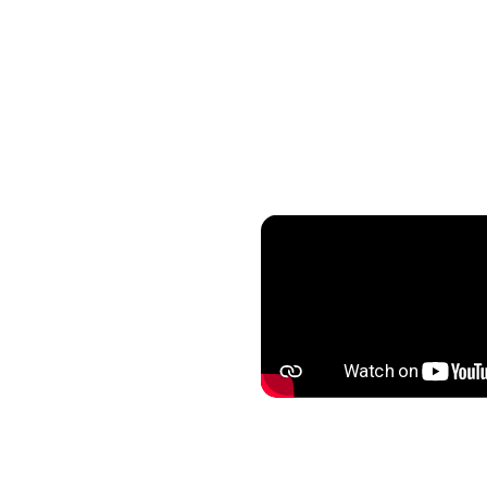
วิดี
09 มกราคม 68
เขาคิชฌกูฏ จันทบุรี นมัสก
เขาพลวง วิธีเดินทาง การเตรีย