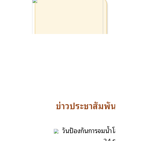
งานประชาสัมพันธ์
กิจกรรม Big Cleaning Day ตาม
โครงการวัด ประชา รัฐ สร้างสุข รวม
พลังสร้างสัปปายะสู่วัดด้วยวิถี 5ส
27 กรกฎาคม 2569
เปิดดู :
26
ข่าวประชาสัมพันธ์
วันป้องกันการจมน้ำโลก
24 กรกฎาคม