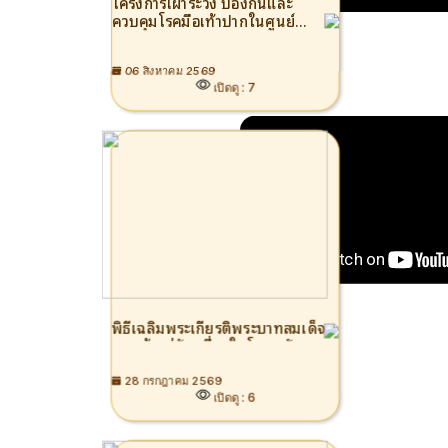
โครงการเฝ้าระวัง ป้องกันและ
ควบคุมโรคมือเท้าปากในศูนย์
09 กุมภาพันธ์ 68
พัฒนาเด็กเล็ก ประจำปีงบประมาณ
2569 นายณัทณพงศ์ อินทอง นายก
เขาคิชฌกูฏ ปี68 จันทบุรี #เ
เทศมนตรีตำบลพลวง เป็นประธาน
06 สิงหาคม 2569
เปิดดู :
7
เปิดโครงการเฝ้าระวัง ป้องกันและ
ควบคุมโรคมือเท้าปากในศูนย์
พัฒนาเด็กเล็ก ประจำปีงบประมาณ
2569 วันที่ 6 สิงหาคม 2569 โดยมี
คณะผู้บริหาร สมาชิกสภาฯ และ
หัวหน้าส่วนราชการเข้าร่วมพิธีเปิด
ณ ห้องประชุมสำนักงานเทศบาล
ตำบลพลวง
12 สิงหาคม 67
พิธีเฉลิมพระเกียรติพระบาทสมเด็จ
คู่มือการใช้งาน e-Service
พระเจ้าอยู่หัว เนื่องในโอกาสวัน
เฉลิมพระชนมพรรษา 28 กรกฎาคม
2569
28 กรกฎาคม 2569
เปิดดู :
6
ดูทั้งหมด