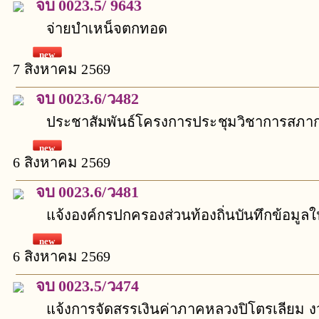
จบ 0023.5/ 9643
03 สิงหาคม 2569
จ่ายบำเหน็จตกทอด
new
ซื้อวัสดุสำนักงาน เพื่อใช้สำหร
new
7 สิงหาคม 2569
เฉพาะเจาะจง
27 กรกฎาคม 2569
การประชุมประชาคม ประจำปี 2569
จบ 0023.6/ว482
ณ ห้องประชุมสำนักงานเทศบาล
new
ตำบลพลวง
ซื้อวัสดุคอมพิวเตอร์ เพื่อใช้ใ
ประชาสัมพันธ์โครงการประชุมวิชาการสภ
15 กรกฎาคม 2569
เปิดดู :
11
เฉพาะเจาะจง
ประจำปี 2569 (ประกาศมาแล้ว 1 วัน)
new
6 สิงหาคม 2569
ดูทั้งหมด
จบ 0023.6/ว481
แจ้งองค์กรปกครองส่วนท้องถิ่นบันทึกข้อม
ด้านการบริหารจัดการขยะมูลฝอย (ประกาศมา
new
6 สิงหาคม 2569
จบ 0023.5/ว474
แจ้งการจัดสรรเงินค่าภาคหลวงปิโตรเลียม งว