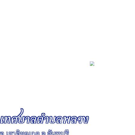
เทศบาลตำบลพลวง
อ.เขาคิชฌกูฏ จ.จันทบุรี