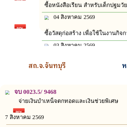
17 กรกฎาคม 2569
ซื้อหนังสือเรียน สำหรับเด็กปฐมวั
เปิดดู :
8
04 สิงหาคม 2569
new
ซื้อวัสดุก่อสร้าง เพื่อใช้ในงา
ดูทั้งหมด
03 สิงหาคม 2569
new
ซื้อวัสดุสำนักงาน เพื่อใช้สำหร
สถ.จ.จันทบุรี
ห
เฉพาะเจาะจง
ตรวจหาสารเสพติดในร่างกายของ
03 สิงหาคม 2569
เจ้าหน้าที่เทศบาลตำบลพลวง
จำนวน 71 คน เพื่อขับเคลื่อน
new
นโยบายกระทรวงมหาดไทย
ซื้อวัสดุสำนักงาน เพื่อใช้สำหร
16 กรกฎาคม 2569
จบ 0023.5/ 9468
“Operation 90 Days ผ่าแผน
เปิดดู :
5
เฉพาะเจาะจง
ยุทธการ 90 วัน พิฆาตยาเสพติด ผล
จ่ายเงินบำเหน็จตกทอดและเงินช่วยพิเศษ
03 สิงหาคม 2569
การตรวจไม่พบสารเสพติดใน
ร่างกายของเจ้าหน้าที่เทศบาลตำบล
new
new
พลวงแต่อย่างใด
7 สิงหาคม 2569
ซื้อวัสดุสำนักงาน เพื่อใช้สำหร
เฉพาะเจาะจง