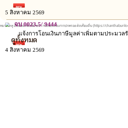
มาแล้ว 2 วัน)
new
5 สิงหาคม 2569
จบ 0023.5/ 9444
หมายเหตุ อ้างอิงแหล่งที่มาจาก กรมส่งเสริมการปกครองส่วนท้องถิ่น
(https://chanthaburiloc
แจ้งการโอนเงินภาษีมูลค่าเพิ่มตามประมวลร
ดูทั้งหมด
บริหารส่วนจังหวัด ประจำเดือนภาษี มิถุนา
new
4 สิงหาคม 2569
แล้ว 3 วัน)
จบ 0023.6/ 9431
หารือเกี่ยวกับที่ตั้งโครงการบริหารจัดการ
ครบวงจร เทศบาลตำบลหนองตาคง อำเภอโป่งน
new
4 สิงหาคม 2569
จันทบุรี (ประกาศมาแล้ว 3 วัน)
จบ 0023.5/ 9438
โอนเงินกองทุนบำเหน็จบำนาญข้าราชการส่ว
ปีงบประมาณ พ.ศ. 2569 (ประกาศมาแล้ว 3 วั
new
4 สิงหาคม 2569