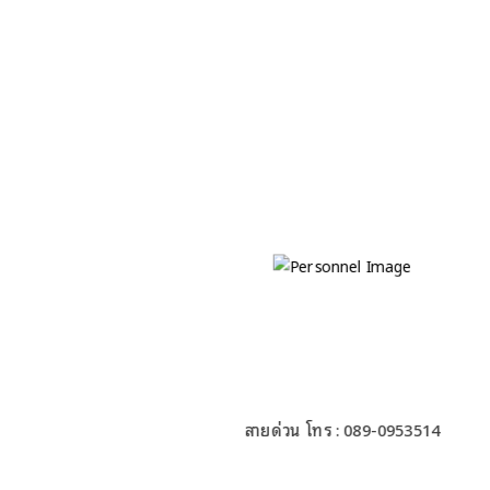
นายณัทณพงศ์ อินทอง
นายกเทศมนตรีตำบลพลวง
สายด่วน โทร : 089-0953514