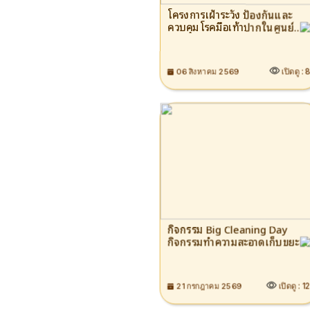
โครงการเฝ้าระวัง ป้องกันและ
ควบคุมโรคมือเท้าปากในศูนย์
พัฒนาเด็กเล็ก ประจำ
ปีงบประมาณ 2569 นายณัทณ
พงศ์ อินทอง นายกเทศมนตรี
เปิดดู :
06 สิงหาคม 2569
ตำบลพลวง เป็นประธานเปิด
โครงการเฝ้าระวัง ป้องกันและ
ควบคุมโรคมือเท้าปากในศูนย์
พัฒนาเด็กเล็ก ประจำ
ปีงบประมาณ 2569 วันที่ 6
สิงหาคม 2569 โดยมีคณะผู้
บริหาร สมาชิกสภาฯ และหัวหน้า
ส่วนราชการเข้าร่วมพิธีเปิด ณ
ห้องประชุมสำนักงานเทศบาล
ตำบลพลวง
กิจกรรม Big Cleaning Day
กิจกรรมทำความสะอาดเก็บขยะ
2 ข้างทาง
เปิดดู :
1
21 กรกฎาคม 2569