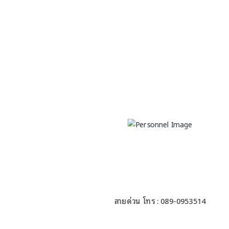
นายณัทณพงศ์ อินทอง
นายกเทศมนตรีตำบลพลวง
สายด่วน โทร : 089-0953514