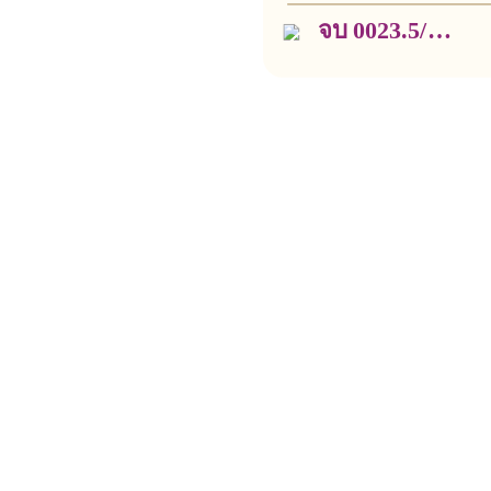
จบ 0023.5/
ว3755