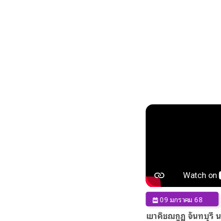
09 มกราคม 68
เขาคิชฌกูฏ จันทบุร